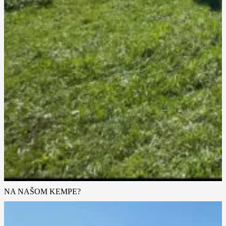
teda naučiť ešte a hodnotím to úplne že úžasne mega super topka .
Janka
účastník kempu
Môj tretí kemp tento rok a úplne vidím som nadšená že z kempu na
kemp mám lepšiu výdrž nohy úplne držía, to som strašne rada a
kilometre viac, takže určite za mňa úplne top super.
Zuzka
účastník kempu
Na kempe bolo špičkovo, hlavne som si oddýchol pracovne s
dobrou partiou a na budúci rok sa vraciam znova.
Štefan
účastník kempu
PROGRAM KEMPU
ČO ZAŽIJEŠ
NA NAŠOM KEMPE?
Kombinácia kvalitného tréningu, regenerácie, skvelého jedla a
komunity ľudí s rovnakým mindsetom.