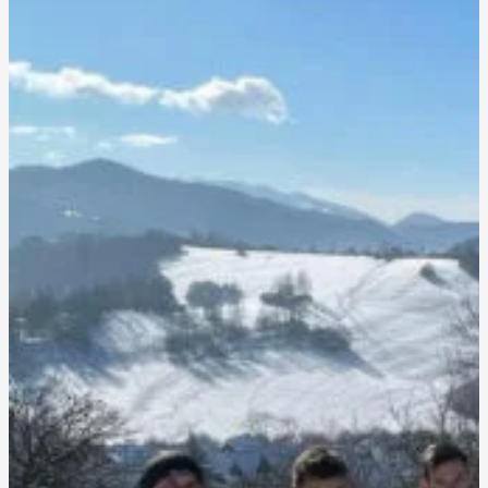
Zaži 4 alebo 5 dní, ktoré posunú tvoju výkonnosť, motiváciu aj
životný štýl na novú úroveň.