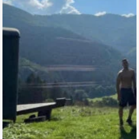
Tak na bežeckom kempe v Jaziercach sa mi veľmi páčilo, je to
čarovné mesto, nabehali sme aj kilometre aj výškové metre sme
nabehali, tréningy boli parádne aj prednášky, jedlo bolo výborné,
takže odporúčam všetkým, ktorí váhajú.
Jakub
účastník kempu
Výborný kemp, odporúčam určite, vyšlo nám perfektne počasie,
nebolo ani teplo, občas nám popršalo, čo bolo výborné a výborné
tréningy, nabehali sme cca štyridsať kilometrov, to je u mňa zatiaľ
asi maximum za taký krátky čas a ak sa chceš zdokonaliť,behanie,
určite určite príď na tento kemp.
Peter
účastník kempu
Môj prvý kemp, mega super úžasný, dúfam, že budem absolvovať
ďalší, ja som veľmi nadšená a veľa vecí som sa naučila a mám sa čo